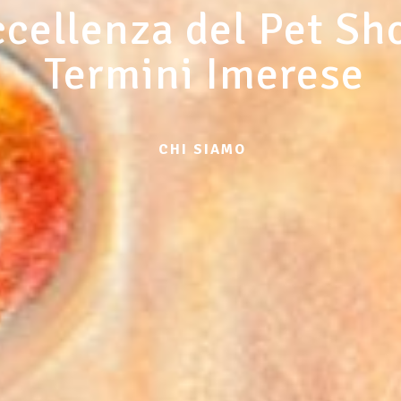
ccellenza del Pet Sh
Termini Imerese
CHI SIAMO